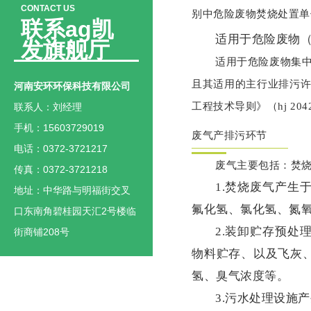
CONTACT US
别中危险废物焚烧处置单
联系ag凯
适用于危险废物
发旗舰厅
适用于危险废物集
且其适用的主行业排污
河南安环环保科技有限公司
工程技术导则》（hj 20
联系人：刘经理
手机：15603729019
废气产排污环节
电话：0372-3721217
废气主要包括：焚
传真：0372-3721218
1.焚烧废气产
地址：中华路与明福街交叉
氟化氢、氯化氢、氮
口东南角碧桂园天汇2号楼临
2.装卸贮存预
街商铺208号
物料贮存、以及飞灰
氢、臭气浓度等。
3.污水处理设施