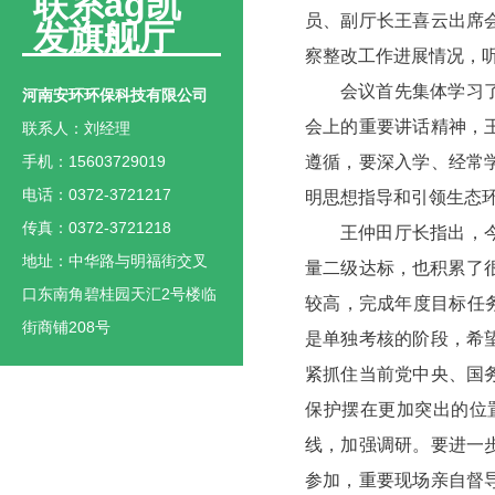
联系ag凯
员、副厅长王喜云出席
发旗舰厅
察整改工作进展情况，
会议首先集体学习
河南安环环保科技有限公司
会上的重要讲话精神，
联系人：刘经理
手机：15603729019
遵循，要深入学、经常
电话：0372-3721217
明思想指导和引领生态
传真：0372-3721218
王仲田厅长指出，
地址：中华路与明福街交叉
量二级达标，也积累了很
口东南角碧桂园天汇2号楼临
较高，完成年度目标任务
街商铺208号
是单独考核的阶段，希
紧抓住当前党中央、国
保护摆在更加突出的位
线，加强调研。要进一
参加，重要现场亲自督