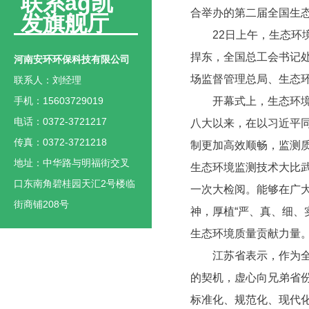
联系ag凯
合举办的第二届全国生
发旗舰厅
22日上午，生态环境
捍东，全国总工会书记
河南安环环保科技有限公司
场监督管理总局、生态
联系人：刘经理
手机：15603729019
开幕式上，生态环境部
电话：0372-3721217
八大以来，在以习近平
传真：0372-3721218
制更加高效顺畅，监测
地址：中华路与明福街交叉
生态环境监测技术大比
口东南角碧桂园天汇2号楼临
一次大检阅。能够在广
街商铺208号
神，厚植“严、真、细、
生态环境质量贡献力量
江苏省表示，作为全国
的契机，虚心向兄弟省
标准化、规范化、现代