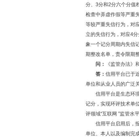
分、3分和2分六个分
检查中弄虚作假等严重失
等较严重失信行为，对
立的失信行为，对应4
象一个记分周期内失信记
期整改名单，责令限期整
问：
《监管办法》
答：
信用平台已于近
单位和从业人员的广泛关
信用平台是生态环境领
记分，实现环评技术单
评领域“互联网 ”监管水
信用平台启用后，报告
单位、本人以及编制完