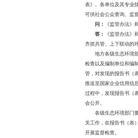
表》。各单位及其专业
可供社会公众查询、监
问：
《监管办法》
答：
《监管办法》
齐抓共管、上下联动的
地方各级生态环境部门
检查以及编制单位和编
管，对发现的报告书（
推送至国家企业信用信
过程中，发现报告书（
会公开。
各级生态环境部门要进
关工作，在报告书（表）
开展监督检查。