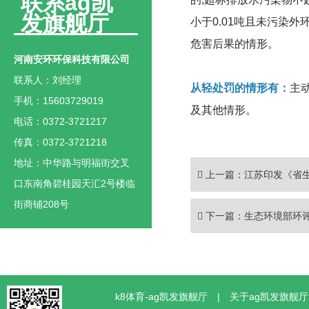
联系ag凯
发旗舰厅
小于0.01吨且未污染
危害后果的情形。
河南安环环保科技有限公司
联系人：刘经理
从轻处罚的情形有：
主
手机：15603729019
及其他情形。
电话：0372-3721217
传真：0372-3721218
地址：中华路与明福街交叉
上一篇：
江苏印发《省
口东南角碧桂园天汇2号楼临
街商铺208号
下一篇：
生态环境部环
k8体育-ag凯发旗舰厅
|
关于ag凯发旗舰厅