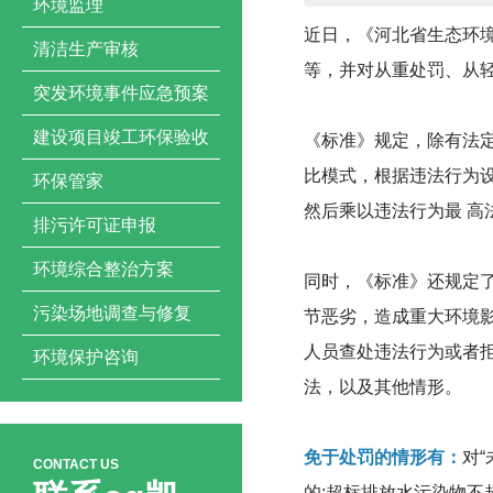
环境监理
近日，《河北省生态环境
清洁生产审核
等，并对从重处罚、从
突发环境事件应急预案
建设项目竣工环保验收
《标准》规定，除有法
比模式，根据违法行为
环保管家
然后乘以违法行为最 高
排污许可证申报
环境综合整治方案
同时，《标准》还规定
污染场地调查与修复
节恶劣，造成重大环境影
人员查处违法行为或者
环境保护咨询
法，以及其他情形。
免于处罚的情形有：
对
CONTACT US
的;超标排放水污染物不