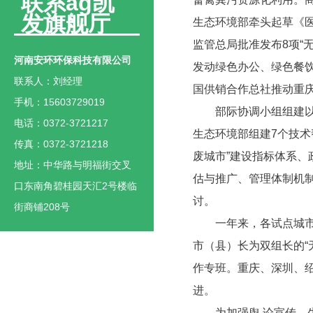
联系ag凯
发旗舰厅
生态环境部牵头起草《
监管总局批准发布8项“
河南安环环保科技有限公司
发动绿色办公、绿色餐饮
联系人：刘经理
国供销合作总社推动重庆
手机：15603729019
部际协调小组组建以杜
电话：0372-3721217
生态环境部组建7个技术
传真：0372-3721218
废城市”建设指标体系、
地址：中华路与明福街交叉
估与推广、管理体制机制
口东南角碧桂园天汇2号楼临
讨。
街商铺208号
一年来，各试点城市党
市（县）长为双组长的“
作专班。重庆、深圳、绍
进。
为加强舆 论宣传，生