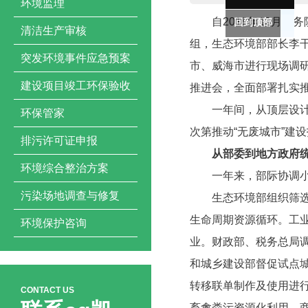
环境监理
自2018年12月国务
回到顶部
清洁生产审核
组，生态环境部部长李
突发环境事件应急预案
市、威海市进行现场调研
建设项目竣工环保验收
推进会，全面部署扎实
一年间，从顶层设计到
环保管家
次第推动“无废城市”建
排污许可证申报
从部委到地方政府
环境综合整治方案
一年来，部际协调小组
污染场地调查与修复
生态环境部组织筛选7
生命周期资源循环。工
环境保护咨询
业。财政部、税务总局
和城乡建设部督促试点
转移联单制作及使用进行
CONTACT US
畜禽粪污资源化利用。