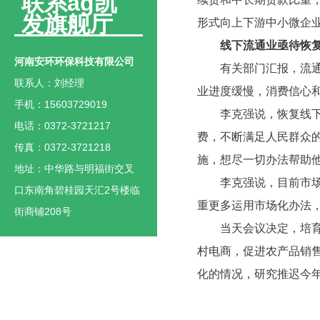
联系ag凯
发旗舰厅
形式向上下游中小微企
线下流通业亟待恢复
河南安环环保科技有限公司
有关部门汇报，流
联系人：刘经理
业进度缓慢，消费信心
手机：15603729019
李克强说，恢复线
电话：0372-3721217
费，不断满足人民群众
传真：0372-3721218
施，想尽一切办法帮助
地址：中华路与明福街交叉
李克强说，目前市
口东南角碧桂园天汇2号楼临
重更多运用市场化办法
街商铺208号
当天会议决定，培
村电商，促进农产品销
化的情况，研究推迟今