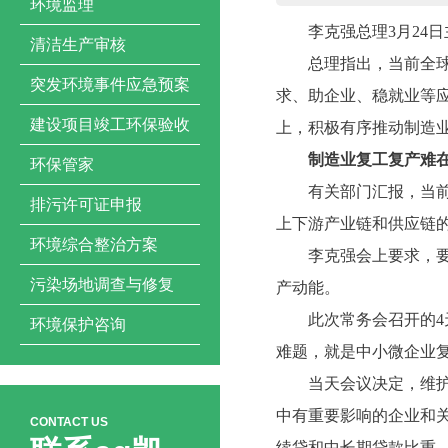
环境监理
李克强总理3月24
清洁生产审核
总理指出，当前全
突发环境事件应急预案
求、助企业、稳就业等
建设项目竣工环保验收
上，积极有序推动制造
制造业复工复产难
环保管家
有关部门汇报，当
排污许可证申报
上下游产业链和供应链
环境综合整治方案
李克强会上要求，
污染场地调查与修复
产动能。
此次常务会召开的4
环境保护咨询
难题，就是中小微企业
当天会议决定，维
中有重要影响的企业和
CONTACT US
续贷和中长期贷款比重