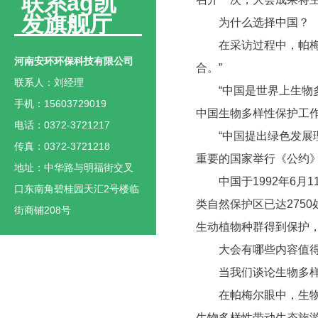
联系ag凯
发旗舰厅
为什么选择中国？
在采访过程中，帕梅尔
河南安环环保科技有限公司
合。”
联系人：刘经理
“中国是世界上生物多
手机：15603729019
中国生物多样性保护工作
电话：0372-3721217
“中国提出绿色发展理
传真：0372-3721218
重要的国家举行《公约
地址：中华路与明福街交叉
中国于1992年6月1
口东南角碧桂园天汇2号楼临
类自然保护区已达275
街商铺208号
生动植物种群得到保护
大会有哪些内容值得
当我们谈论生物多样
在帕梅尔眼中，生物多
生物多样性带动生态旅游