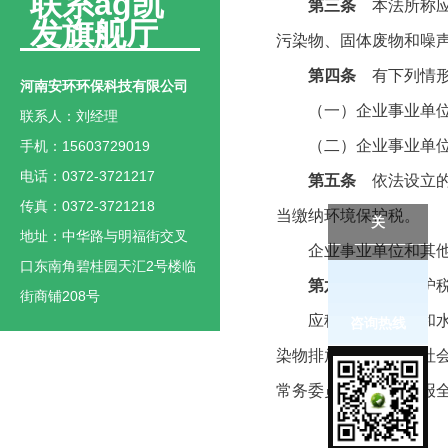
联系ag凯
第三条
本法所称应
发旗舰厅
污染物、固体废物和噪
第四条
有下列情形
河南安环环保科技有限公司
（一）企业事业单位和
联系人：刘经理
（二）企业事业单位和
手机：15603729019
电话：0372-3721217
第五条
依法设立的
传真：0372-3721218
当缴纳环境保护税。
关
地址：中华路与明福街交叉
企业事业单位和其他生
口东南角碧桂园天汇2号楼临
第六条
环境保护税
街商铺208号
应税大气污染物和水污
咨询热线
染物排放现状和经济社
常务委员会决定，并报