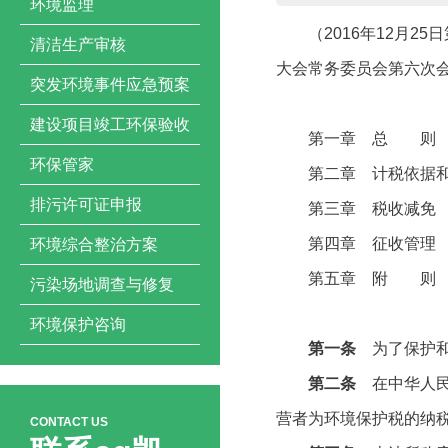
环境监理
（2016年12月25
清洁生产审核
大会常务委员会第六次
突发环境事件应急预案
建设项目竣工环保验收
第一章 总 则
环保管家
第二章 计税依据和
排污许可证申报
第三章 税收减免
第四章 征收管理
环境综合整治方案
第五章 附 则
污染场地调查与修复
环境保护咨询
第一条
为了保护
第二条
在中华人民
营者为环境保护税的纳
CONTACT US