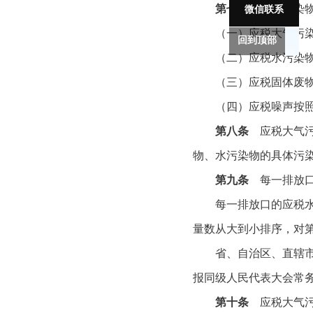
第七条
应税污染物
微信联系
（一）应税大气污染物
回到顶部
（二）应税水污染物按
（三）应税固体废物
（四）应税噪声按照
第八条
应税大气污
物、水污染物的具体污
第九条
每一排放口
每一排放口的应税水污
量数从大到小排序，对
省、自治区、直辖市人
报同级人民代表大会常
第十条
应税大气污