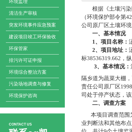
环境监理
根据《土壤污染
清洁生产审核
（环境保护部令第
42
公司原厂区土壤环境
突发环境事件应急预案
一、基本情况
建设项目竣工环保验收
1
、项目名称：
环保管家
2
、项目地址：
标
3853
6319
.66
2
，
纵
排污许可证申报
3
、基本情况：
环境综合整治方案
隔乡道为蔬菜大棚，
污染场地调查与修复
责任公司原厂区
199
司处于停产状态
，
该
环境保护咨询
二、调查方案
本项目调查范围
业
判断法
和其他布点
CONTACT US
位，共计
9
个土壤监