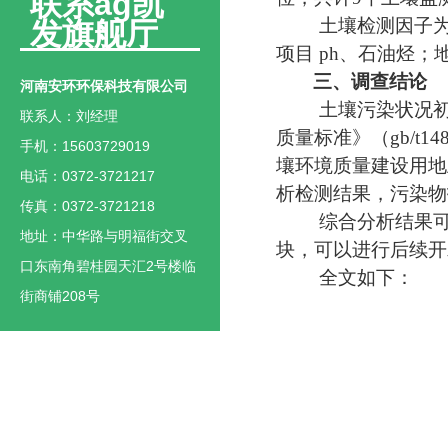
联系ag凯
土壤检测因子
发旗舰厅
项目
ph
、
石油烃
；
三、调查结论
河南安环环保科技有限公司
土壤污染状况
联系人：刘经理
质量标准》（
gb/t14
手机：15603729019
壤环境质量建设用地
电话：0372-3721217
析检测结果，污染物
传真：0372-3721218
综合分析结果
地址：中华路与明福街交叉
块，可以进行后续开
口东南角碧桂园天汇2号楼临
全文如下：
街商铺208号