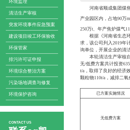
环境监理
河南省顺成集团煤
清洁生产审核
产业园区内，占地
90
万
m
突发环境事件应急预案
250
万
t
、年产焦炉煤气
11
根据《河南省生态
建设项目竣工环保验收
求，该公司列入
2019
年
环保管家
询单位，开展企业的清
本轮清洁生产审核
排污许可证申报
无
/
低费方案共计投资
635
t/a
，取得了良好的经济
环境综合整治方案
颗粒物
110t/a
，减排二氧
污染场地调查与修复
已方案实施情况
环境保护咨询
无低费方案
CONTACT US