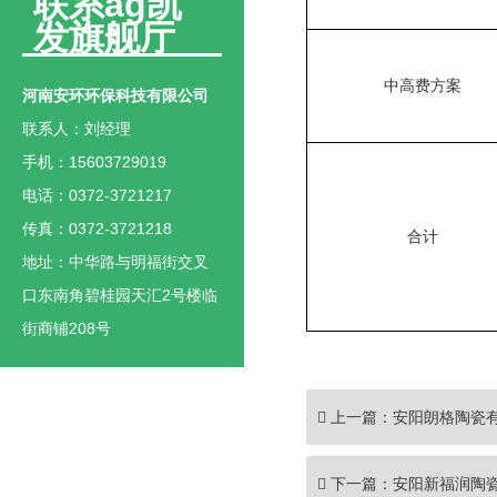
联系ag凯
发旗舰厅
中高费方案
河南安环环保科技有限公司
联系人：刘经理
手机：15603729019
电话：0372-3721217
传真：0372-3721218
合计
地址：中华路与明福街交叉
口东南角碧桂园天汇2号楼临
街商铺208号
上一篇：
安阳朗格陶瓷有
下一篇：
安阳新福润陶瓷