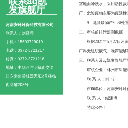
联系ag凯
室地面冲洗水，采用活性炭
发旗舰厅
厂；危险废物主要为废活性
9
、危险废物产生和处
河南安环环保科技有限公司
二、审核前排污监测数据
联系人：刘经理
手机：15603729019
根据
20
21
年
5
月
27
日
河
电话：0372-3721217
厂界无组织废气
、噪声
能够
传真：0372-3721218
三、联系人及ag凯发旗舰厅
地址：中华路与明福街交叉
审核企业：
林州市科能
口东南角碧桂园天汇2号楼临
联
系 人：
荆
街商铺208号
咨询单位：河南
安环环
联
系 人：
臧渊博
特此公告！