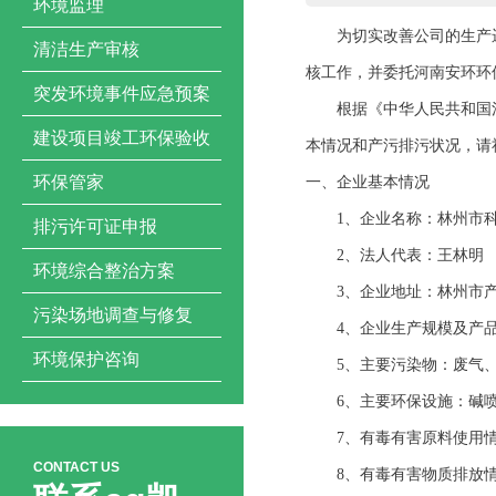
环境监理
为切实改善公司的生产
清洁生产审核
核工作，并委托
河南安环环
突发环境事件应急预案
根据《中华人民共和国
建设项目竣工环保验收
本情况和产污排污状况，请
环保管家
一、企业基本情况
1
、企业名称：
林州市
排污许可证申报
2
、法人代表：
王林明
环境综合整治方案
3
、
企业地址：
林州市
污染场地调查与修复
4
、企业生产规模及产
环境保护咨询
5
、主要污染物：废气
6
、主要环
保设施：
碱
7
、有毒有害原料使用
CONTACT US
8
、有毒有害物质排放