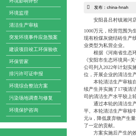
环境影响评价
发布：china-hnah
环境监理
安阳县吕村镇湘河
清洁生产审核
1000
万元，经营范围为
突发环境事件应急预案
现有粉煤灰烧结砖生产
业类型为私营企业。
建设项目竣工环保验收
根据《河南省生态
《安阳市生态环境局
<
关
环保管家
公司列入
2022
年计划实
排污许可证申报
位，开展企业的清洁生
本轮清洁生产审核
环境综合整治方案
续产生并实施了
17
项清
司的清洁生产水平较上
污染场地调查与修复
通过本轮的清洁生
环境保护咨询
平。本轮清洁生产审核
元
/a
，降低废弃物产生量
了一定的贡献。
方案实施后产生的