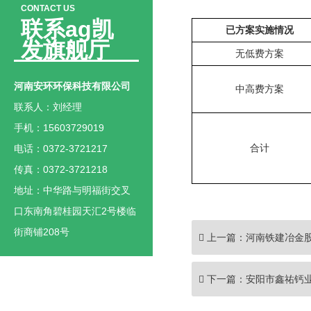
CONTACT US
联系ag凯
已方案实施情况
发旗舰厅
无低费方案
河南安环环保科技有限公司
中高费方案
联系人：刘经理
手机：15603729019
合计
电话：0372-3721217
传真：0372-3721218
地址：中华路与明福街交叉
口东南角碧桂园天汇2号楼临
街商铺208号
上一篇：
河南铁建冶金股
下一篇：
安阳市鑫祐钙业