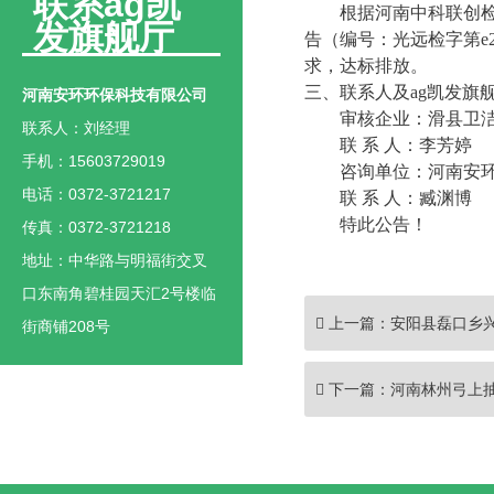
联系ag凯
根据
河南中科联创
发旗舰厅
告
（编号：
光远检字第
e
求
，达标排放
。
三、联系人及ag凯发旗
河南安环环保科技有限公司
审核企业：
滑县卫
联系人：刘经理
联
系
人：
李芳婷
手机：15603729019
咨询单位：河南
安
电话：0372-3721217
联
系
人：
臧渊博
特此公告！
传真：0372-3721218
地址：中华路与明福街交叉
口东南角碧桂园天汇2号楼临
上一篇：
安阳县磊口乡
街商铺208号
下一篇：
河南林州弓上抽