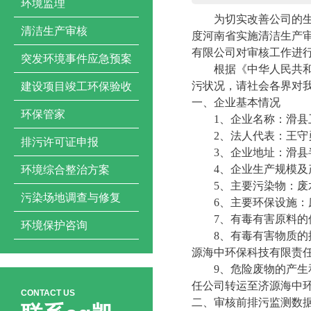
环境监理
为切实改善公司的
清洁生产审核
度河南省实施清洁生产
有限公司
对审核工作进
突发环境事件应急预案
根据《中华人民共
污状况，请社会各界对
建设项目竣工环保验收
一、企业基本情况
环保管家
1
、企业名称：
滑县
2
、法人代表：
王守
排污许可证申报
3
、企业地址：
滑县
4
、企业生产规模及
环境综合整治方案
5
、主要污染物：
废
污染场地调查与修复
6
、主要环保设施：
7
、
有毒有害原料的
环境保护咨询
8
、
有毒有害物质的
源海中环保科技有限责
9
、
危险废物的产生
任公司转运至济源海中
CONTACT US
二、审核前排污监测数