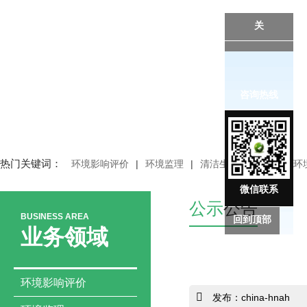
关
咨询热线
热门关键词：
环境影响评价
|
环境监理
|
清洁生产审核
|
突发环
微信联系
公示
公告
BUSINESS AREA
回到顶部
业务领域
环境影响评价
发布：china-hnah