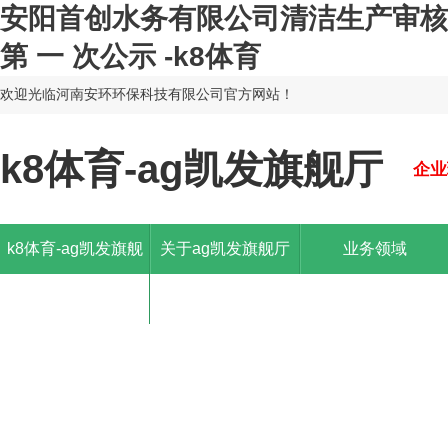
安阳首创水务有限公司清洁生产审核
第 一 次公示 -k8体育
欢迎光临河南安环环保科技有限公司官方网站！
k8体育-ag凯发旗舰厅
企业
k8体育-ag凯发旗舰
关于ag凯发旗舰厅
业务领域
厅