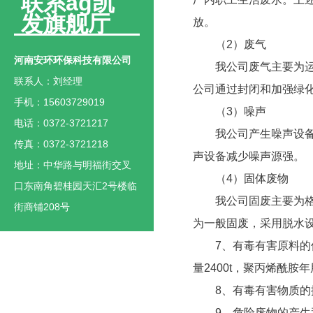
联系ag凯
发旗舰厅
放。
（2）废气
河南安环环保科技有限公司
我公司废气主要为
联系人：刘经理
公司通过封闭和加强绿
手机：15603729019
（3）噪声
电话：0372-3721217
我公司产生噪声设
传真：0372-3721218
声设备减少噪声源强。
地址：中华路与明福街交叉
（4）固体废物
口东南角碧桂园天汇2号楼临
我公司固废主要为
街商铺208号
为一般固废，采用脱水设
7、有毒有害原料的
量2400t，聚丙烯酰胺年
8、有毒有害物质
9、危险废物的产生