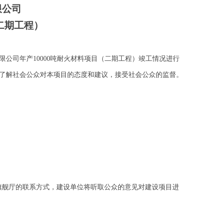
限公司
（二期工程）
限公司
年产
10000吨耐火材料项目（二期工程）
竣工情况进行
了解社会公众对本项目的态度和建议，接受社会公众的监督。
旗舰厅的联系方式，建设单位将听取公众的意见对建设项目进