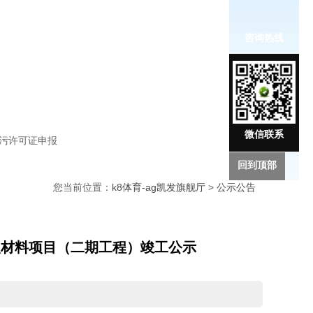
咨询热线
微信联系
污许可证申报
回到顶部
您当前位置：
k8体育-ag凯发旗舰厅
>
公示公告
火材料项目（二期工程）竣工公示