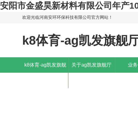
安阳市金盛昊新材料有限公司年产10
欢迎光临河南安环环保科技有限公司官方网站！
k8体育-ag凯发旗舰
k8体育-ag凯发旗舰
关于ag凯发旗舰厅
业务
厅