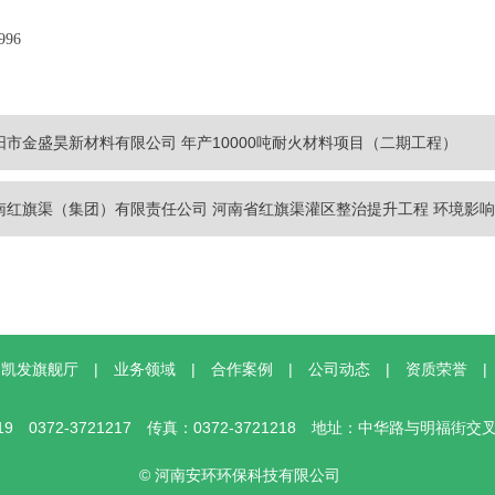
996
阳市金盛昊新材料有限公司 年产10000吨耐火材料项目（二期工程）
南红旗渠（集团）有限责任公司 河南省红旗渠灌区整治提升工程 环境影
g凯发旗舰厅
|
业务领域
|
合作案例
|
公司动态
|
资质荣誉
|
9 0372-3721217 传真：0372-3721218 地址：中华路与明
© 河南安环环保科技有限公司