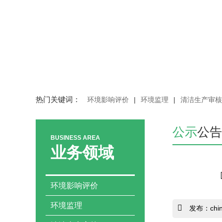
热门关键词：
环境影响评价
|
环境监理
|
清洁生产审核
公示
公告
BUSINESS AREA
业务领域
环境影响评价
环境监理
发布：chin