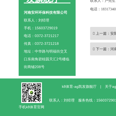
联系人：
户先生
电话：
18317346
河南安环环保科技有限公司
联系人：刘经理
手机：15603729019
上一篇：
安
电话：0372-3721217
传真：0372-3721218
下一篇：
河
地址：中华路与明福街交叉
口东南角碧桂园天汇2号楼临
街商铺208号
k8体育-ag凯发旗舰厅
|
关于a
联系人：刘经理 服务热线：1560372901
手机k8体育官网