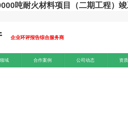
000吨耐火材料项目（二期工程）竣工
厅
企业环评报告综合服务商
领域
合作案例
公司动态
资