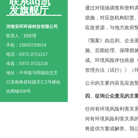
联系ag凯
发旗舰厅
通过对现场调查和资料
措施，对应急机构职责
河南安环环保科技有限公司
应急资源，与地方政府
联系人：刘经理
《预案》由总则、企业
手机：15603729019
施、后期处理、保障措
电话：0372-3721217
成。环境风险评估依据
传真：0372-3721218
管理办法（试行）》（环
地址：中华路与明福街交叉
口东南角碧桂园天汇2号楼临
公示的主要内容见应急
街商铺208号
四、征询公众意见的主
任何有环境风险利害关
何有环境风险利害关系
将提供方案或解答。我