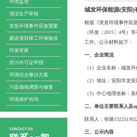
环境监理
城发环保能源
(安阳
清洁生产审核
根据《突发环境事件应
突发环境事件应急预案
（环发〔2015〕4号
建设项目竣工环保验收
工作。公示材料如下：
环保管家
一、企业简况
排污许可证申报
（
1）企业名称：城发环
环境综合整治方案
（
2）地址：安阳市龙安
污染场地调查与修复
（
3）中心地理坐标：东经: 11
环境保护咨询
二、单位主要联系人及a
联系人：张璐
152251302
CONTACT US
三、公示内容