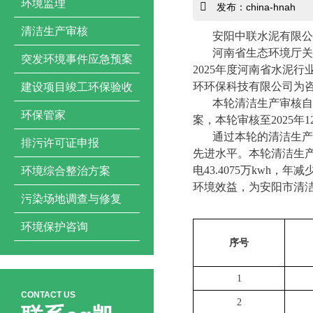
环境监理
发布：china-hnah
清洁生产审核
安阳中联水泥有限公
河南省生态环境厅关
突发环境事件应急预案
202
5
年
度河南省水泥行
环环保科技有限公司为
建设项目竣工环保验收
本轮清洁生产审核自
环保管家
案，本轮审核至
2025
年
1
通过本轮的清洁生产
排污许可证申报
先进水平。本轮清洁生
电
43.4075
万
kwh
，年
减
环境综合整治方案
环境效益，为安阳市清
污染场地调查与修复
环境保护咨询
序号
1
CONTACT US
2