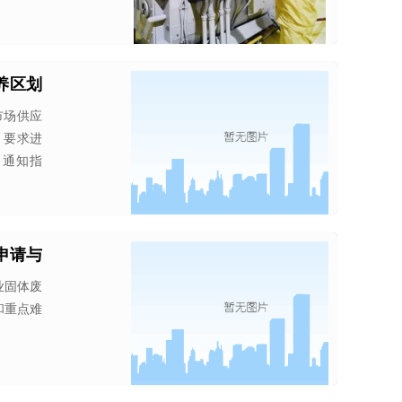
养区划
市场供应
，要求进
。通知指
申请与
业固体废
和重点难