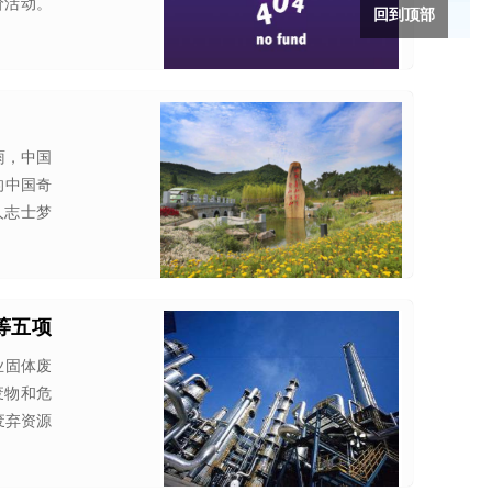
价活动。
回到顶部
雨，中国
的中国奇
人志士梦
等五项
业固体废
废物和危
废弃资源