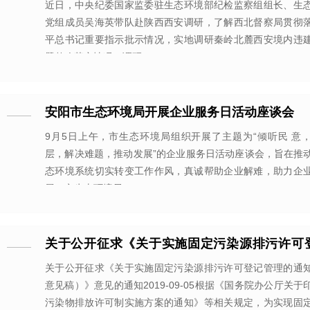
察局调研贯彻落实习近平总书记重要指示批示情
近日，中央纪委国家监委驻生态环境部纪检监察组组长、生
党组成员吴海英带队赴陕西西安调研，了解西北督察局贯彻
平总书记重要指示批示情况，实地调研秦岭北麓西安境内违
题整改落实情况。调研
安阳市生态环境局开展企业服务日活动座谈会
9月5日上午，市生态环境局组织开展了主题为“倾听民 意
层，解决难题，推动发展”的企业服务日活动座谈会，旨在推
态环境系统切实转变工作作风，真诚帮助企业解难，助力企
展。市生态环境局
关于公开征求《关于实施固定污染源排污许可
理的通知（征求意见稿）》意见的通知
关于公开征求《关于实施固定污染源排污许可登记管理的通
意见稿）》意见的通知2019-09-05根据《国务院办公厅关于
污染物排放许可制实施方案的通知》等相关规定，为实现固