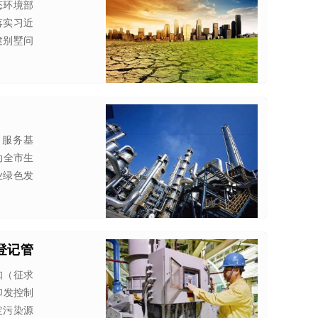
况
态环境部
落实习近
建别墅问
，服务基
动全市生
业绿色发
登记管
知（征求
印发控制
定污染源