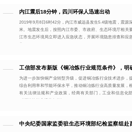
内江震后18分钟，四川环保人迅速出动
2019年9月8日6时42分，内江市威远县发生5.4级地震，震源
米。地震发生后，按照内江市委、市政府、生态环境厅相关
江市生态环境局立即进入应急状态，开展环境隐患排查和应
作。
工信部发布新版《铜冶炼行业规范条件》，明
有行政审批的『前置性和强制性』
为进一步加快铜产业转型升级，促进铜冶炼行业技术进步，
综合利用率和节能环保水平，推动铜冶炼行业高质量发展，
有关法律法规和产业政策，经商有关部门，工业和信息化
《铜冶炼行业规范条件》
中央纪委国家监委驻生态环境部纪检监察组赴