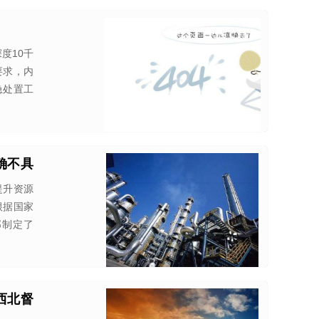
深度10千
要求，内
急处置工
确不具
提升资源
根据国家
部制定了
西北督