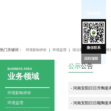
咨询热线
微信联系
热门关键词：
环境影响评价
|
环境监理
|
清洁生产审核
|
突发环
回到顶部
公示
公告
BUSINESS AREA
业务领域
- 河南安阳日日升陶瓷
环境影响评价
环境监理
- 河南安阳日日顺陶瓷