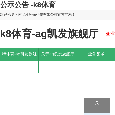
公示公告 -k8体育
欢迎光临河南安环环保科技有限公司官方网站！
k8体育-ag凯发旗舰厅
企业
k8体育-ag凯发旗舰
关于ag凯发旗舰厅
业务领域
厅
关